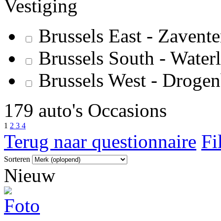
Vestiging
Brussels East - Zavent
Brussels South - Water
Brussels West - Droge
179 auto's Occasions
1
2
3
4
Terug naar questionnaire
Fi
Sorteren
Nieuw