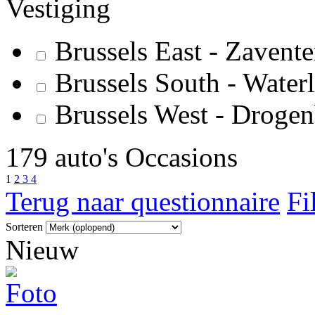
Vestiging
Brussels East - Zavent
Brussels South - Water
Brussels West - Droge
179 auto's Occasions
1
2
3
4
Terug naar questionnaire
Fi
Sorteren
Nieuw