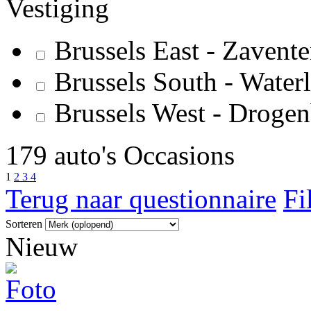
Vestiging
Brussels East - Zavent
Brussels South - Water
Brussels West - Droge
179 auto's Occasions
1
2
3
4
Terug naar questionnaire
Fi
Sorteren
Nieuw